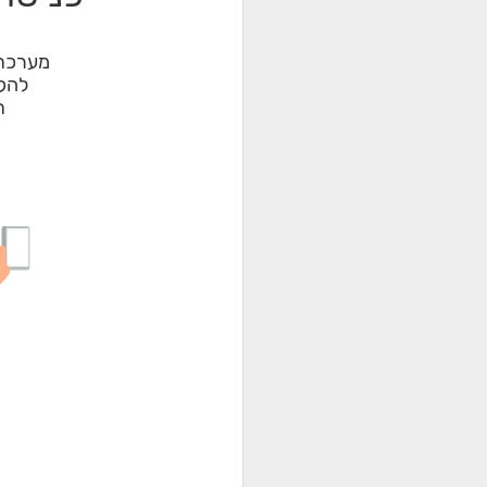
מערכת 
להקל
ת